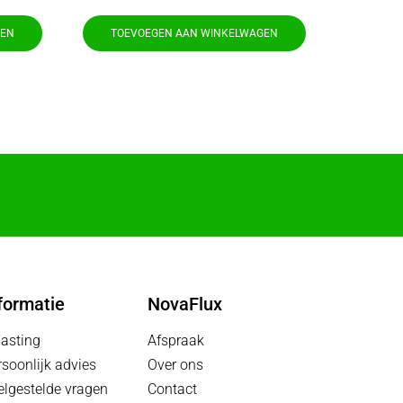
GEN
TOEVOEGEN AAN WINKELWAGEN
TOEV
formatie
NovaFlux
lasting
Afspraak
rsoonlijk advies
Over ons
elgestelde vragen
Contact