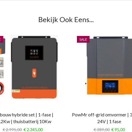
Bekijk Ook Eens...
E
SALE
ouw hybride set | 1-fase |
PowMr off-grid omvormer | 3
.2Kw | thuisbatterij 10Kw
24V | 1 fase
€
2.995,00
€
2.345,00
€
389,00
€
95,00