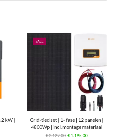
SALE
SALE
.2 kW |
Grid-tied set | 1- fase | 12 panelen |
Solis 3
4800Wp | incl. montage materiaal
MPPT |
€
2.129,00
€
1.195,00