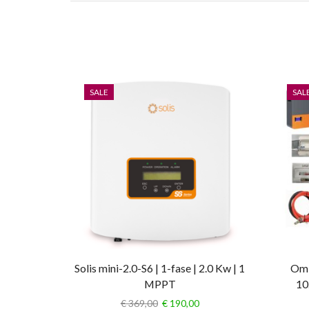
SALE
SAL
Solis mini-2.0-S6 | 1-fase | 2.0 Kw | 1
Omb
MPPT
10
€
369,00
€
190,00