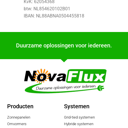
KvK: 62054368
btw: NL854620102B01
IBAN: NL88ABNA0504455818
Duurzame oplossingen voor iedereen.
Producten
Systemen
Zonnepanelen
Grid-tied systemen
Omvormers
Hybride systemen