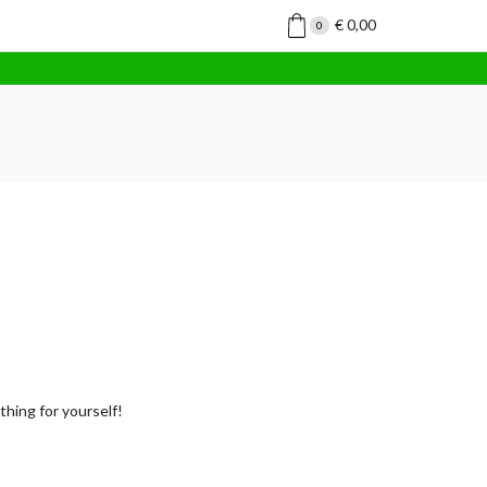
€
0,00
0
hing for yourself!