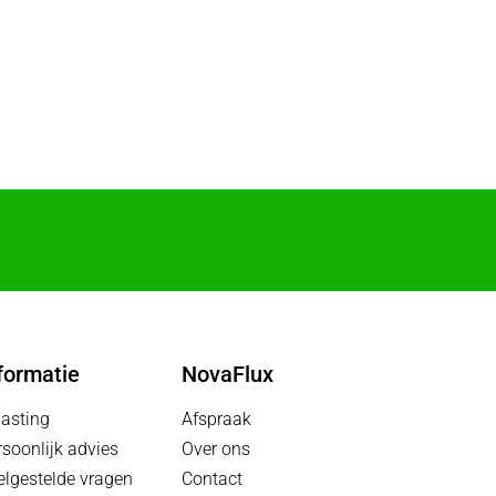
formatie
NovaFlux
lasting
Afspraak
rsoonlijk advies
Over ons
elgestelde vragen
Contact