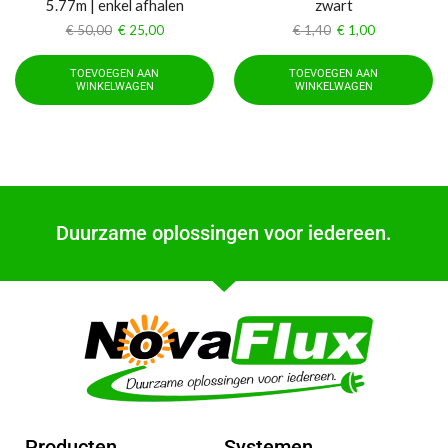
5.77m | enkel afhalen
zwart
€
50,00
€
25,00
€
1,40
€
1,00
TOEVOEGEN AAN
TOEVOEGEN AAN
WINKELWAGEN
WINKELWAGEN
Duurzame oplossingen voor iedereen.
Producten
Systemen