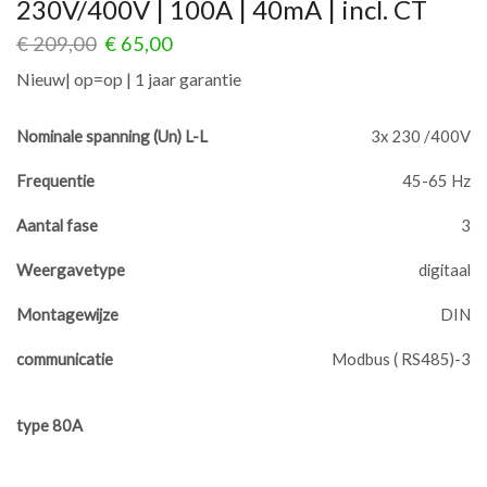
230V/400V | 100A | 40mA | incl. CT
€
209,00
€
65,00
Nieuw| op=op | 1 jaar garantie
Nominale spanning (Un) L-L
3x 230 /400V
Frequentie
45-65 Hz
Aantal fase
3
Weergavetype
digitaal
Montagewijze
DIN
communicatie
Modbus ( RS485)-3
type 80A