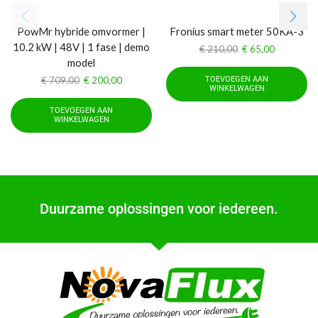
PowMr hybride omvormer |
Fronius smart meter 50KA-3
10.2 kW | 48V | 1 fase | demo
€
210,00
€
65,00
model
€
709,00
€
200,00
TOEVOEGEN AAN
WINKELWAGEN
TOEVOEGEN AAN
WINKELWAGEN
Duurzame oplossingen voor iedereen.